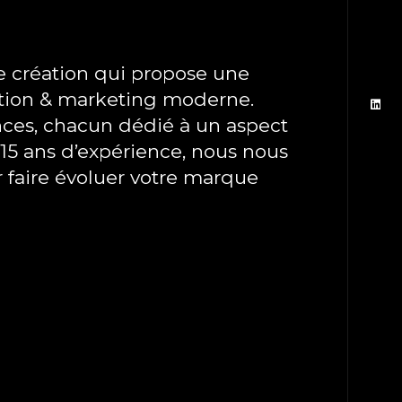
 création qui propose une
ation & marketing moderne.
Téléphone
nces, chacun dédié à un aspect
+213(0)20 05 11 92
15 ans d’expérience, nous nous
r faire évoluer votre marque