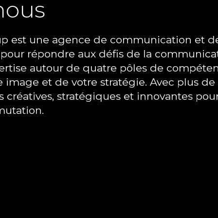
nous
up est une agence de communication et de
 pour répondre aux défis de la communic
Address
pertise autour de quatre pôles de compéte
38 Rue Alexandre Ribot
image et de votre stratégie. Avec plus de 
Alger centre, Alger, Algerie
s créatives, stratégiques et innovantes pou
utation.