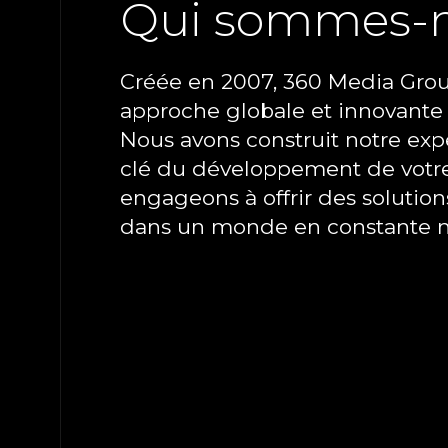
Qui sommes-
Créée en 2007, 360 Media Gro
approche globale et innovante
Email
Nous avons construit notre ex
contact@360media-group.com
clé du développement de votre 
engageons à offrir des solution
dans un monde en constante m